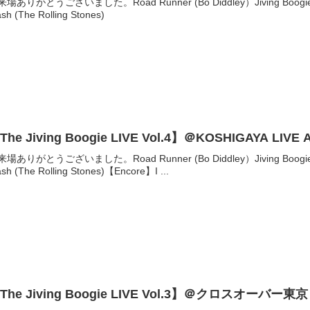
来場ありがとうございました。Road Runner (Bo Diddley）Jiving Bo
ash (The Rolling Stones)
The Jiving Boogie LIVE Vol.4】＠KOSHIGAYA LI
来場ありがとうございました。Road Runner (Bo Diddley）Jiving Bo
ash (The Rolling Stones)【Encore】I ...
The Jiving Boogie LIVE Vol.3】＠クロスオーバー東