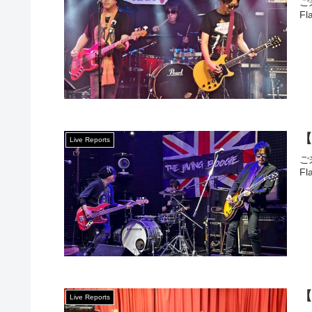
ご
Fl
【
Live Reports
ご
Fl
【
Live Reports