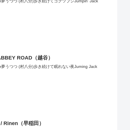
ogie夢うつつ (村八分)歩き続けてゴクツブシJumpin' Jack
VE ABBEY ROAD（越谷）
ogie夢うつつ (村八分)歩き続けて眠れない夜Juming Jack
京 / Rinen（早稲田）