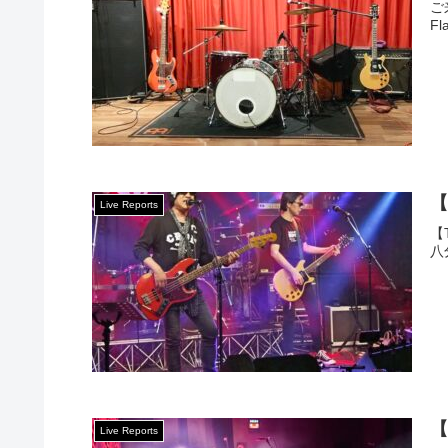
ご
Fl
【
Live Reports
【T
八
【
Live Reports